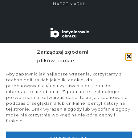
NASZE MARKI:
Zarządzaj zgodami
plików cookie
Aby zapewnić jak najlepsze wrażenia, korzystamy z
technologii, takich jak pliki cookie, do
przechowywania i/lub uzyskiwania dostępu do
informacji o urządzeniu. Zgoda na te technologie
pozwoli nam przetwarzać dane, takie jak zachowanie
podczas przeglądania lub unikalne identyfikatory na
ZAPISZ SIĘ DO NEWSLETTERA
tej stronie. Brak wyrażenia zgody lub wycofanie zgody
może niekorzystnie wpłynąć na niektóre cechy i
funkcje.
COPYRIGHT © 2026 HORSEFIELD |
NOTA PRAWNA
|
KLAUZULA RODO
ARCHIWUM