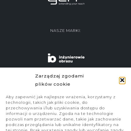
NASZE MARKI:
Zarządzaj zgodami
plików cookie
Aby zapewnić jak najlepsze wrażenia, korzystamy z
technologii, takich jak pliki cookie, do
przechowywania i/lub uzyskiwania dostępu do
informacji o urządzeniu. Zgoda na te technologie
pozwoli nam przetwarzać dane, takie jak zachowanie
podczas przeglądania lub unikalne identyfikatory na
ZAPISZ SIĘ DO NEWSLETTERA
tej stronie. Brak wyrażenia zgody lub wycofanie zgody